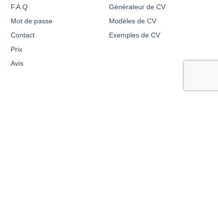
F.A.Q
Générateur de CV
Mot de passe
Modèles de CV
Contact
Exemples de CV
Prix
Avis
Notre objectif principal chez Resumity est de transformer le
processus de création de CV en une expérience personnalisée
pour chaque candidat. Resumity fournit une expérience
singulière de création de CV, accompagnée de services
adaptés à tous les profils de candidats.