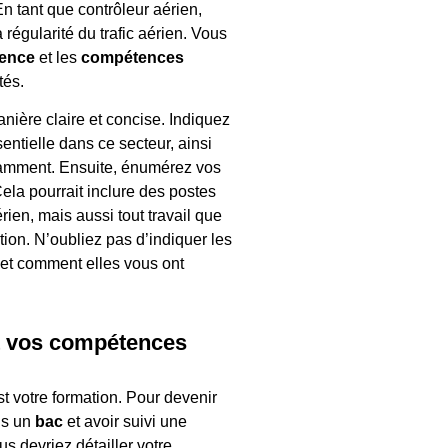
En tant que contrôleur aérien,
a régularité du trafic aérien. Vous
ience
et les
compétences
tés.
nière claire et concise. Indiquez
ntielle dans ce secteur, ainsi
ramment. Ensuite, énumérez vos
ela pourrait inclure des postes
érien, mais aussi tout travail que
tion. N’oubliez pas d’indiquer les
 et comment elles vous ont
et vos compétences
t votre formation. Pour devenir
ns un
bac
et avoir suivi une
us devriez détailler votre